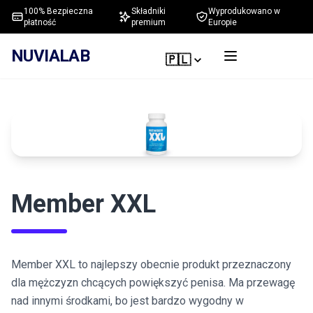
100% Bezpieczna
Składniki
Wyprodukowano w
płatność
premium
Europie
NUVIALAB
🇵🇱
Member XXL
Member XXL to najlepszy obecnie produkt przeznaczony
dla mężczyzn chcących powiększyć penisa. Ma przewagę
nad innymi środkami, bo jest bardzo wygodny w