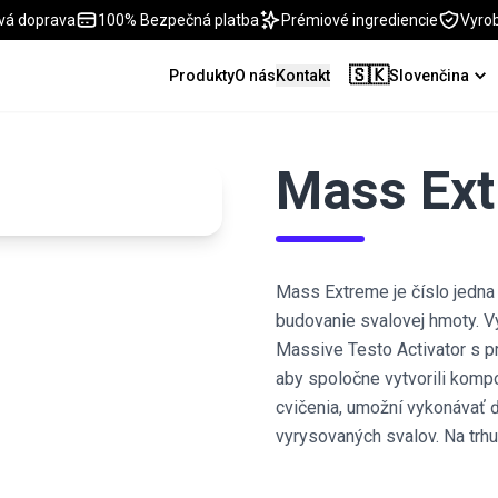
vá doprava
100% Bezpečná platba
Prémiové ingrediencie
Vyro
🇸🇰
Produkty
O nás
Kontakt
Slovenčina
Mass Ex
Mass Extreme je číslo jedna
budovanie svalovej hmoty. V
Massive Testo Activator s p
aby spoločne vytvorili kompo
cvičenia, umožní vykonávať ď
vyrysovaných svalov. Na trhu