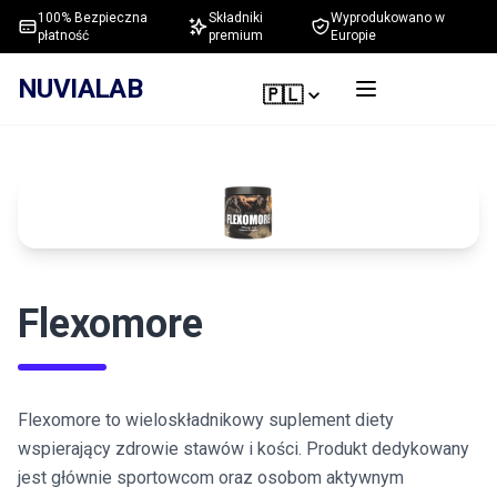
100% Bezpieczna
Składniki
Wyprodukowano w
płatność
premium
Europie
NUVIALAB
🇵🇱
Flexomore
Flexomore to wieloskładnikowy suplement diety
wspierający zdrowie stawów i kości. Produkt dedykowany
jest głównie sportowcom oraz osobom aktywnym